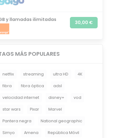
GB y llamadas ilimitadas
30,00 €
TAGS MÁS POPULARES
netflix
streaming
ultra HD
4K
fibra
fibra óptica
adsl
velocidad internet
disney+
vod
star wars
Pixar
Marvel
Pantera negra
National geographic
Simyo
Amena
República Móvil