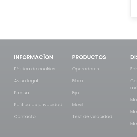
INFORMACÍON
PRODUCTOS
DI
Pólitica de cookies
Operadores
Fa
Aviso legal
Fibra
Co
mó
Prensa
Fijo
Mó
Política de privacidad
Móvil
Mó
Contacto
Test de velocidad
Mó