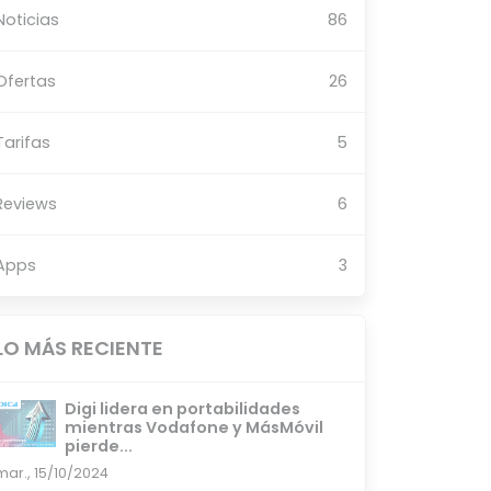
Noticias
86
Ofertas
26
Tarifas
5
Reviews
6
Apps
3
LO MÁS RECIENTE
Digi lidera en portabilidades
mientras Vodafone y MásMóvil
pierde...
mar., 15/10/2024