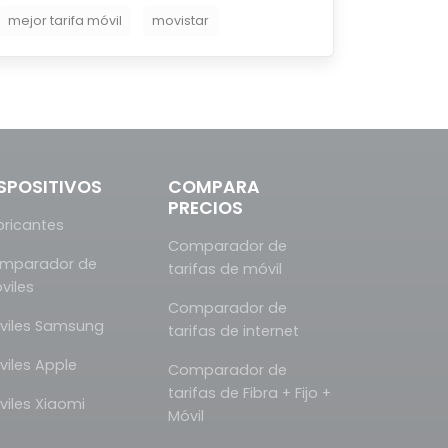
mejor tarifa móvil
movistar
SPOSITIVOS
COMPARA
PRECIOS
bricantes
Comparador de
mparador de
tarifas de móvil
viles
Comparador de
viles Samsung
tarifas de internet
viles Apple
Comparador de
tarifas de Fibra + Fijo +
viles Xiaomi
Móvil