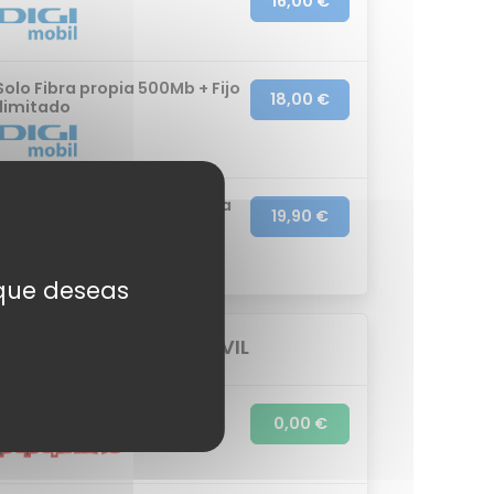
16,00 €
Solo Fibra propia 500Mb + Fijo
18,00 €
Ilimitado
Conecta fibra 300Mb y línea
19,90 €
fija
s que deseas
TOP 3 TARIFAS MÓVIL
0GB | 7,3 cént./min
0,00 €