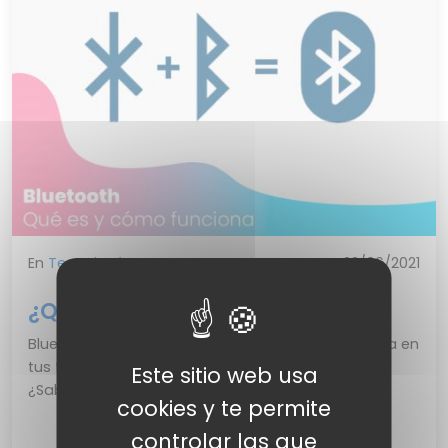
En
Tecnología
mar., 22/06/2021
¿Qué es el bluetooth?
Bluetooth, un poco de historia Lo activas cada día en
tus teléfonos, tus ordenadores, tus tabletas…
Este sitio web usa
¿Sabías que el nombre de Bluetooth, est...
cookies y te permite
controlar las que