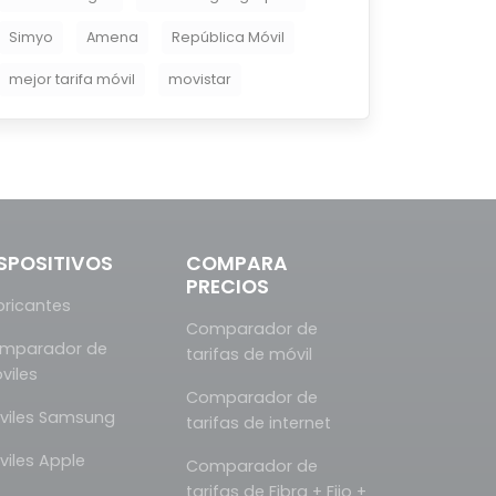
Simyo
Amena
República Móvil
mejor tarifa móvil
movistar
SPOSITIVOS
COMPARA
PRECIOS
bricantes
Comparador de
mparador de
tarifas de móvil
viles
Comparador de
viles Samsung
tarifas de internet
viles Apple
Comparador de
tarifas de Fibra + Fijo +