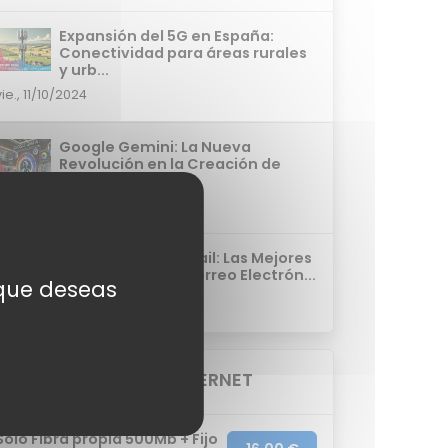
Expansión del 5G en España:
Conectividad para áreas rurales
y urb...
vie., 11/10/2024
Google Gemini: La Nueva
Revolución en la Creación de
Imágenes con...
jue., 10/10/2024
Alternativas a Gmail: Las Mejores
Aplicaciones de Correo Electrón...
s que deseas
mar., 08/10/2024
TOP 3 TARIFAS INTERNET
Solo Fibra propia 500Mb + Fijo