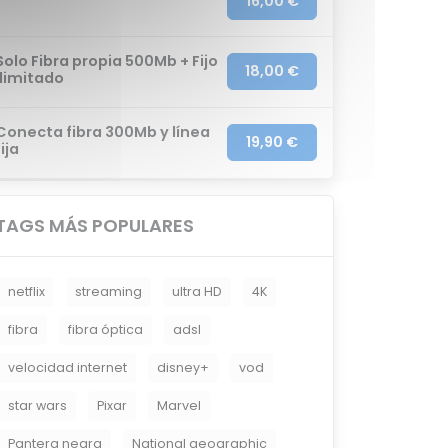
16,00 €
Solo Fibra propia 500Mb + Fijo
18,00 €
Ilimitado
Conecta fibra 300Mb y línea
19,90 €
fija
TAGS MÁS POPULARES
netflix
streaming
ultra HD
4K
fibra
fibra óptica
adsl
velocidad internet
disney+
vod
star wars
Pixar
Marvel
Pantera negra
National geographic