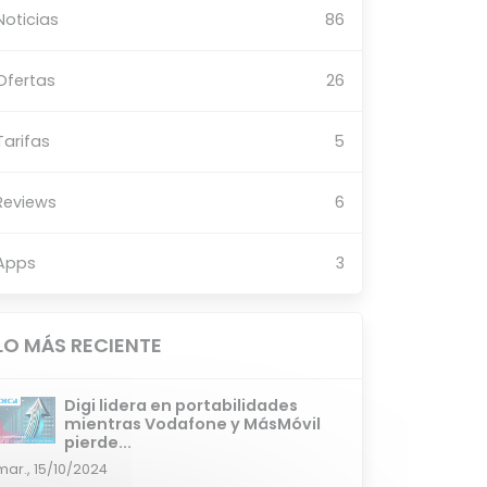
Noticias
86
Ofertas
26
Tarifas
5
Reviews
6
Apps
3
LO MÁS RECIENTE
Digi lidera en portabilidades
mientras Vodafone y MásMóvil
pierde...
mar., 15/10/2024