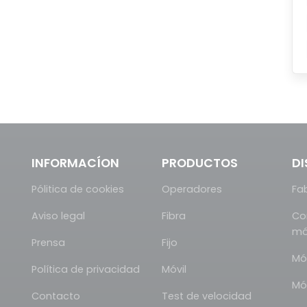
INFORMACÍON
PRODUCTOS
DI
Pólitica de cookies
Operadores
Fa
Aviso legal
Fibra
Co
mó
Prensa
Fijo
Mó
Política de privacidad
Móvil
Mó
Contacto
Test de velocidad