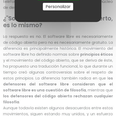
teléfonos inteligentes del mundo, se basa en un núcleo
Personalizar
de desarrollo
Linux
, que, por tanto, es libre?
¿"Software libre" y "código abierto,
es lo mismo?
La respuesto es no. El software libre es necesariamente
de código abierto pero no es necesariamente gratuito. La
diferencia es principalmente histórica. El movimiento del
software libre ha definido normas sobre
principios éticos
y el movimiento del código abierto, que se deriva de éste,
ha propuesto una traducción funcional, lo que durante un
tiempo creó algunas controversias sobre el respeto de
estos principios. La diferencia también radica en que l
os
defensores del software libre consideran que el
software libre es una cuestión de filosofía
, mientras que
los defensores del código abierto rechazan cualquier
filosofía
.
Aunque todavía existen algunos desacuerdos entre estos
movimientos, siguen estando muy unidos, y un esfuerzo