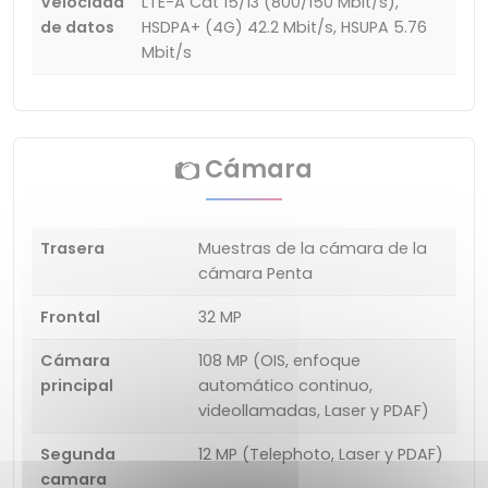
Velocidad
LTE-A Cat 15/13 (800/150 Mbit/s),
de datos
HSDPA+ (4G) 42.2 Mbit/s, HSUPA 5.76
Mbit/s
Cámara
Trasera
Muestras de la cámara de la
cámara Penta
Frontal
32 MP
Cámara
108 MP (OIS, enfoque
principal
automático continuo,
videollamadas, Laser y PDAF)
Segunda
12 MP (Telephoto, Laser y PDAF)
camara