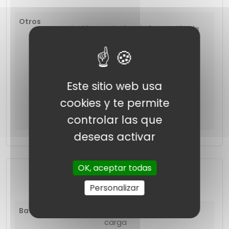
Otros
Micrófonos duales de formación de
haces
Micrófono orientado hacia adentro
Sensor de detección de piel
Acelerómetro de detección de
Este sitio web usa
movimiento
Acelerómetro de detección de voz
cookies y te permite
Sensor de fuerza
controlar las que
deseas activar
OK, aceptar todas
Energía y carga
Personalizar
Batería
40 horas con estuche de
carga