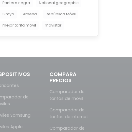
Pantera negra
National geographic
Simyo
Amena
República Móvil
mejor tarifa móvil
movistar
SPOSITIVOS
COMPARA
PRECIOS
bricantes
Comparador de
mparador de
tarifas de móvil
viles
Comparador de
viles Samsung
tarifas de internet
viles Apple
Comparador de