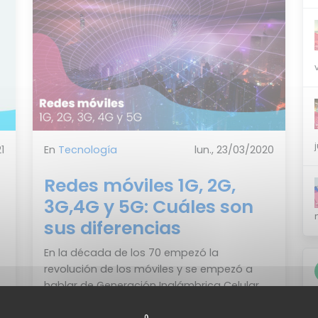
1
En
Tecnología
lun., 23/03/2020
Redes móviles 1G, 2G,
3G,4G y 5G: Cuáles son
sus diferencias
En la década de los 70 empezó la
revolución de los móviles y se empezó a
hablar de Generación Inalámbrica Celular
(G). Al d&ia...