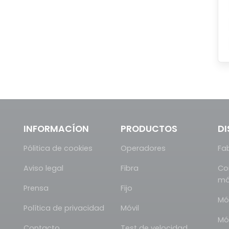
INFORMACÍON
PRODUCTOS
DI
Pólitica de cookies
Operadores
Fa
Aviso legal
Fibra
Co
mó
Prensa
Fijo
Mó
Política de privacidad
Móvil
Mó
Contacto
Test de velocidad