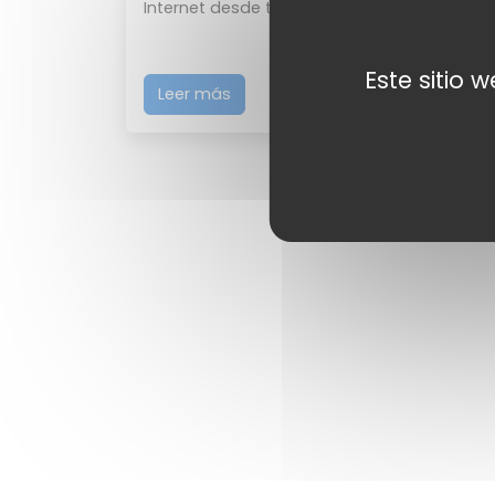
Internet desde tu ordenador y no t...
Este sitio 
Leer más