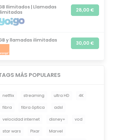
GB Ilimitados | Llamadas
28,00 €
ilimitadas
GB y llamadas ilimitadas
30,00 €
TAGS MÁS POPULARES
netflix
streaming
ultra HD
4K
fibra
fibra óptica
adsl
velocidad internet
disney+
vod
star wars
Pixar
Marvel