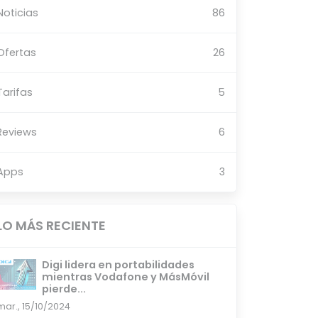
Noticias
86
Ofertas
26
Tarifas
5
Reviews
6
Apps
3
LO MÁS RECIENTE
Digi lidera en portabilidades
mientras Vodafone y MásMóvil
pierde...
mar., 15/10/2024