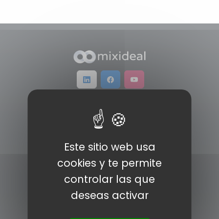
INFORMACÍON
Pólitica de cookies
Aviso legal
Este sitio web usa
cookies y te permite
Prensa
controlar las que
Política de privacidad
deseas activar
Contacto
PRODUCTOS