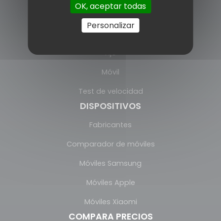
OK, aceptar todas
Operadores
Personalizar
Fibra
Fijo
Móvil
Test de velocidad
DISPOSITIVOS
Fabricantes
Comparador de móviles
Móviles Samsung
Móviles Apple
Móviles Xiaomi
COMPARA PRECIOS