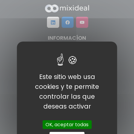
INFORMACÍON
Pólitica de cookies
Aviso legal
Prensa
Este sitio web usa
Política de privacidad
cookies y te permite
controlar las que
Contacto
PRODUCTOS
deseas activar
Operadores
OK, aceptar todas
Fibra