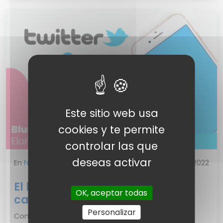
Este sitio web usa
cookies y te permite
controlar las que
deseas activar
En
Noticias
jue., 10/11/2022
El blue check de Twitter está
OK, aceptar todas
causando estragos.
Personalizar
Con unos días de retraso respecto a lo previsto