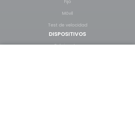
Fijo
Móvil
Test de velocidad
DISPOSITIVOS
Fabricantes
Comparador de móviles
Móviles Samsung
Móviles Apple
Móviles Xiaomi
COMPARA PRECIOS
Comparador de tarifas de móvil
Comparador de tarifas de internet